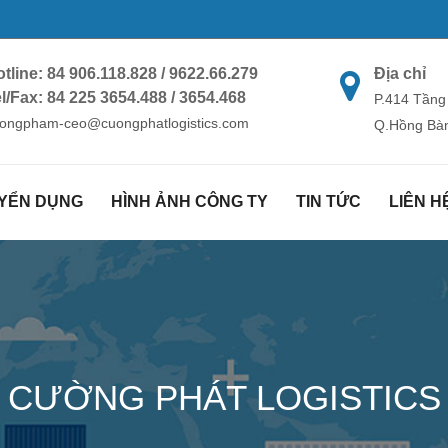
tline: 84 906.118.828 / 9622.66.279
Địa chỉ
l/Fax: 84 225 3654.488 / 3654.468
P.414 Tầng 
ongpham-ceo@cuongphatlogistics.com
Q.Hồng Bàn
YỂN DỤNG
HÌNH ẢNH CÔNG TY
TIN TỨC
LIÊN H
CƯỜNG PHÁT LOGISTICS