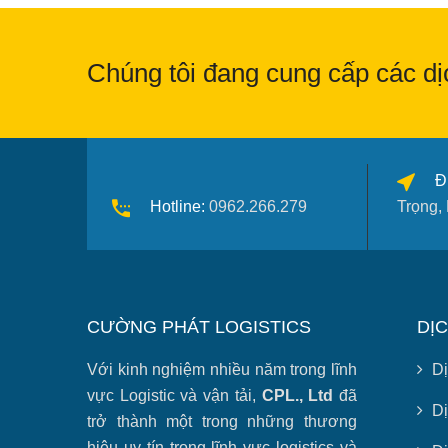
Chúng tôi đang cung cấp các dịc
Đ
Hotline:
0962.266.279
Trọng,
CƯỜNG PHÁT LOGISTICS
DỊ
Với kinh nghiệm nhiều năm trong lĩnh
Dị
vực Logistic và vận tải,
CPL., Ltd
đã
Dị
trở thành một trong những thương
hiệu uy tín trong lĩnh vực logistics và