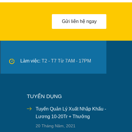
Gửi liên hệ ngay
Làm việc:
T2 - T7 Từ 7AM - 17PM
TUYỂN DỤNG
Tuyển Quản Lý Xuất Nhập Khẩu -
Lương 10-20Tr + Thưởng
20 Tháng Năm, 2021