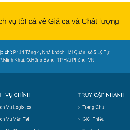
h vụ tốt cả về Giá cả và Chất lượng.
ịa chỉ:
P414 Tầng 4, Nhà khách Hải Quân, số 5 Lý Tự
 P.Minh Khai, Q.Hồng Bàng, TP.Hải Phòng, VN
CH VỤ CHÍNH
TRUY CẬP NHANH
ch Vụ Logistics
Trang Chủ
ch Vụ Vận Tải
Giới Thiệu