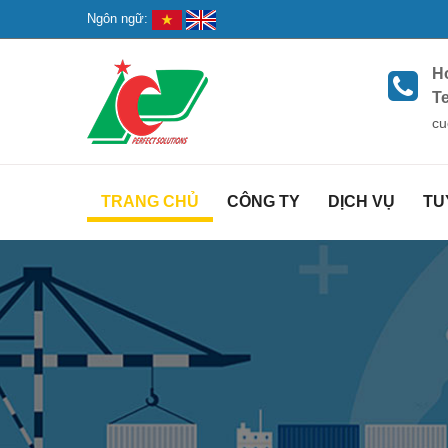
Ngôn ngữ:
Ho
Te
cu
TRANG CHỦ
CÔNG TY
DỊCH VỤ
TU